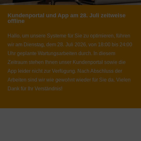
Hallo, um unsere Systeme für Sie zu optimieren, führen
wir am Dienstag, dem 28. Juli 2026, von 18:00 bis 24:00
Uhr geplante Wartungsarbeiten durch. In diesem
Zeitraum stehen Ihnen unser Kundenportal sowie die
App leider nicht zur Verfügung. Nach Abschluss der
Arbeiten sind wir wie gewohnt wieder für Sie da. Vielen
Dank für Ihr Verständnis!