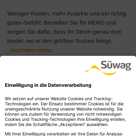
Weniger Kosten, mehr Autarkie und ein richtig
gutes Gefühl. Bestellen Sie Ihr HEMS und
sorgen Sie dafür, dass Ihr Strom genau dort
landet, wo er den größten Nutzen bringt.
Wenn Sie noch Fragen haben, sich unsicher
sind oder einfach zum Thema HEMS einen
Austausch wünschen: Wir stehen jederzeit
bereit. Lassen Sie uns sprechen!