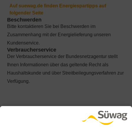
Bitte kontaktieren Sie bei Beschwerden im
Zusammenhang mit der Energielieferung unseren
Kundenservice.
Der Verbraucherservice der Bundesnetzagentur stellt
Ihnen Informationen über das geltende Recht als
Haushaltskunde und über Streitbeilegungsverfahren zur
Verfügung.